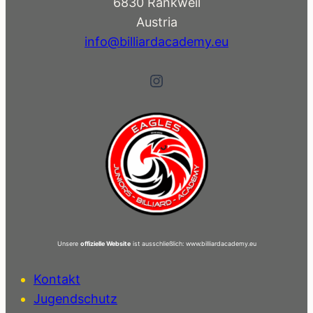
6830 Rankweil
Austria
info@billiardacademy.eu
Instagram
Unsere
offizielle Website
ist ausschließlich: www.billiardacademy.eu
Kontakt
Jugendschutz