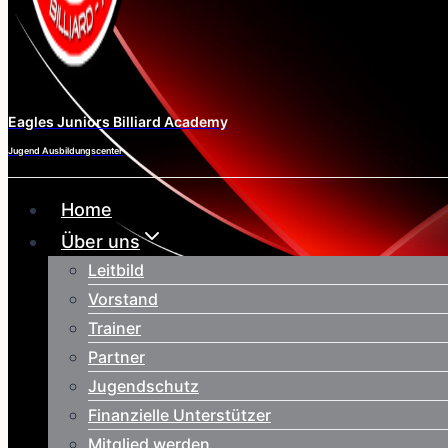
Eagles Juniors Billiard Academy
Jugend Ausbildungscenter
Home
Über uns
Leitbild
Vorstand
Trainer
Partner
Jugendschutz
Finanzielle Unterstützer
Mitglied werden