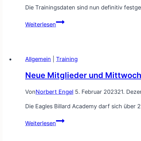
Die Trainingsdaten sind nun definitiv festg
Trainingsdaten
Weiterlesen
fixiert
bis
Ende
März
Allgemein
|
Training
2026
Neue Mitglieder und Mittwoch
Von
Norbert Engel
5. Februar 2023
21. Dez
Die Eagles Billard Academy darf sich über 
Neue
Weiterlesen
Mitglieder
und