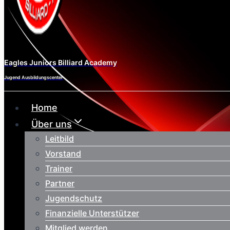
Eagles Juniors Billiard Academy
Jugend Ausbildungscenter
Home
Über uns
Leitbild
Vorstand
Trainer
Partner
Jugendschutz
Finanzielle Unterstützer
Mitglied werden