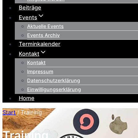
Beiträge
Events
Aktuelle Events
Events Archiv
Terminkalender
Kontakt
Kontakt
Impressum
Datenschutzerklärung
Einwilligungserklärung
Home
Start
/
Training
Training