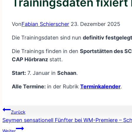
Trainingsdaten fixier
Von
Fabian Schierscher
23. Dezember 2025
Die Trainingsdaten sind nun
definitiv festgeleg
Die Trainings finden in den
Sportstätten des SC
CAP Hörbranz
statt.
Start:
7. Januar in
Schaan
.
Alle Termine:
in der Rubrik
Terminkalender
.
Beitragsnavigation
Zurück
Seymen sensationell Fünfter bei WM-Premiere – Sch
Weiter