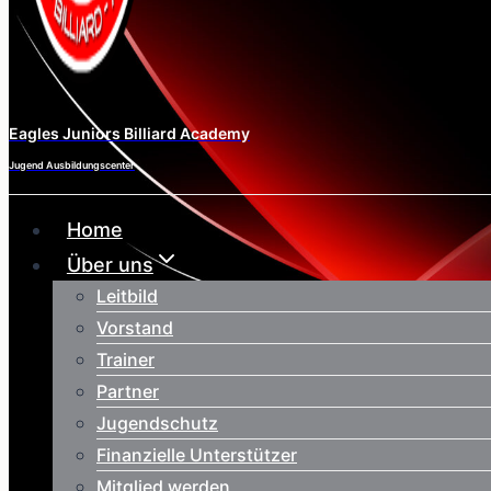
Eagles Juniors Billiard Academy
Jugend Ausbildungscenter
Home
Über uns
Leitbild
Vorstand
Trainer
Partner
Jugendschutz
Finanzielle Unterstützer
Mitglied werden