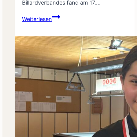
Billardverbandes fand am 17….
Luca
Weiterlesen
Scherrer
8-
ball
Landesmeister