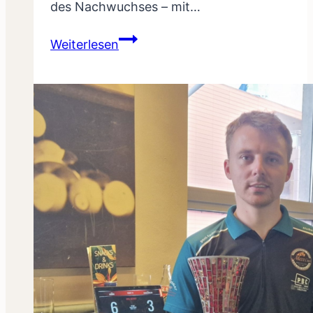
des Nachwuchses – mit…
Vorarlbergs
Weiterlesen
Nachwuchs
glänzt
bei
den
Österreichischen
Staatsmeisterschaften