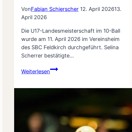
Von
Fabian Schierscher
12. April 2026
13.
April 2026
Die U17-Landesmeisterschaft im 10-Ball
wurde am 11. April 2026 im Vereinsheim
des SBC Feldkirch durchgeführt. Selina
Scherrer bestätigte…
Selina
Weiterlesen
Scherrer
holt
sich
auch
den
Titel
im