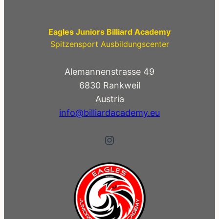
vom
25.
Eagles Juniors Billiard Academy
Okt.
Spitzensport Ausbildungscenter
–
1.
Alemannenstrasse 49
Nov.
6830 Rankweil
2022
Austria
info@billiardacademy.eu
Instagram