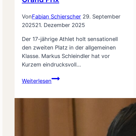
Von
Fabian Schierscher
29. September
2025
21. Dezember 2025
Der 17-jährige Athlet holt sensationell
den zweiten Platz in der allgemeinen
Klasse. Markus Schleindler hat vor
Kurzem eindrucksvoll…
Markus
Weiterlesen
Schleindler
sorgt
für
Paukenschlag
beim
Austrian