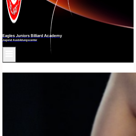
Eagles Juniors Billiard Academy
Jugend Ausbildungscenter