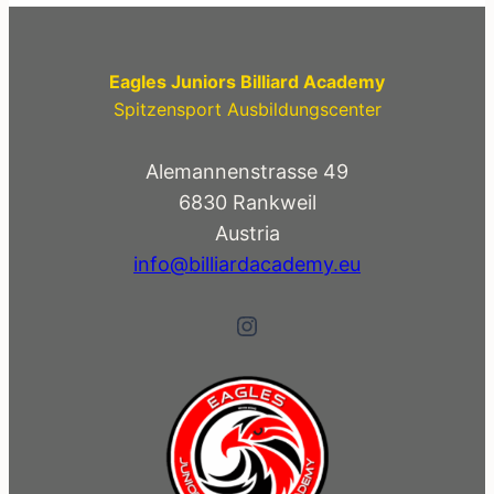
auch
den
Eagles Juniors Billiard Academy
Titel
Spitzensport Ausbildungscenter
im
10-
Alemannenstrasse 49
Ball
6830 Rankweil
Austria
info@billiardacademy.eu
Instagram