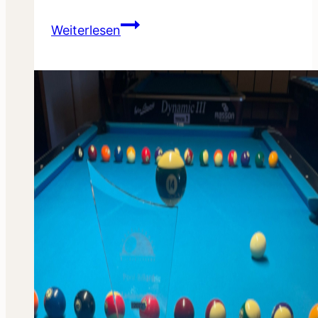
Staatsmeisterschaft
Weiterlesen
in
St.
Pölten
vom
25.
Okt.
–
1.
Nov.
2022