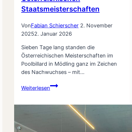
Staatsmeisterschaften
Von
Fabian Schierscher
2. November
2025
2. Januar 2026
Sieben Tage lang standen die
Österreichischen Meisterschaften im
Poolbillard in Mödling ganz im Zeichen
des Nachwuchses – mit…
Vorarlbergs
Weiterlesen
Nachwuchs
glänzt
bei
den
Österreichischen