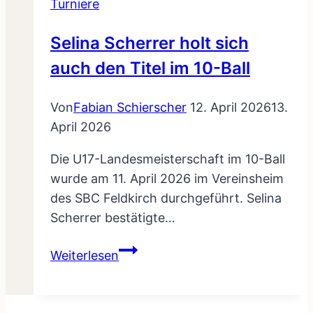
Turniere
Selina Scherrer holt sich
auch den Titel im 10-Ball
Von
Fabian Schierscher
12. April 2026
13.
April 2026
Die U17-Landesmeisterschaft im 10-Ball
wurde am 11. April 2026 im Vereinsheim
des SBC Feldkirch durchgeführt. Selina
Scherrer bestätigte…
Selina
Weiterlesen
Scherrer
holt
sich