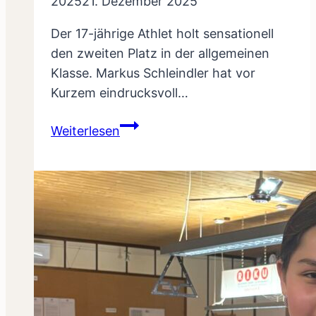
2025
21. Dezember 2025
Der 17-jährige Athlet holt sensationell
den zweiten Platz in der allgemeinen
Klasse. Markus Schleindler hat vor
Kurzem eindrucksvoll…
Markus
Weiterlesen
Schleindler
sorgt
für
Paukenschlag
beim
Austrian
Grand
Prix