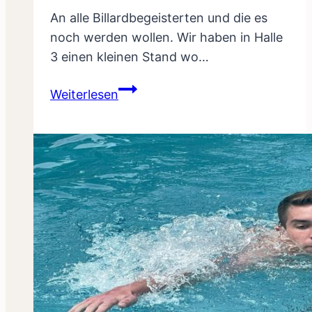
An alle Billardbegeisterten und die es
noch werden wollen. Wir haben in Halle
3 einen kleinen Stand wo…
Wir
Weiterlesen
sind
auf
der
Messe
Dornbirn!!!