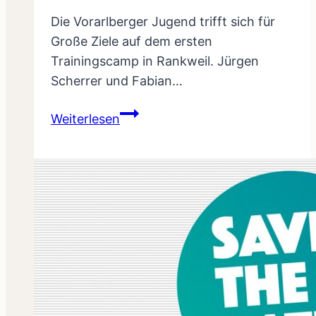
Die Vorarlberger Jugend trifft sich für
Große Ziele auf dem ersten
Trainingscamp in Rankweil. Jürgen
Scherrer und Fabian…
Vorarlbergs
Weiterlesen
Jugend
mit
grossen
Zielen!