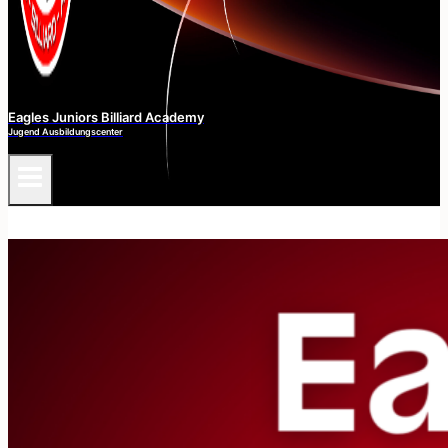
Eagles Juniors Billiard Academy
Jugend Ausbildungscenter