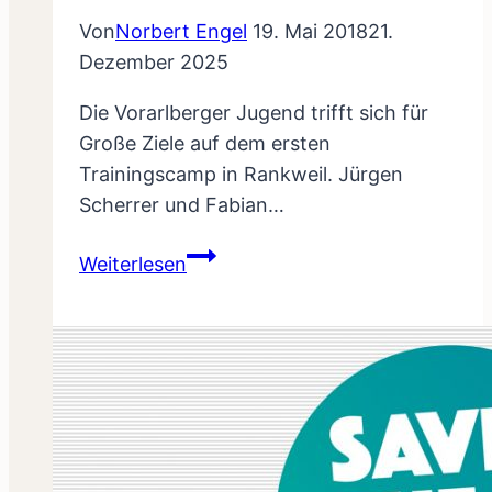
Von
Norbert Engel
19. Mai 2018
21.
Dezember 2025
Die Vorarlberger Jugend trifft sich für
Große Ziele auf dem ersten
Trainingscamp in Rankweil. Jürgen
Scherrer und Fabian…
Vorarlbergs
Weiterlesen
Jugend
mit
grossen
Zielen!