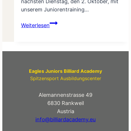
nächsten Dienstag, den 2. Oktober, mit
unserem Juniorentraining…
Oktober
Weiterlesen
START
1.
Training
GRATIS
Eagles Juniors Billiard Academy
Spitzensport Ausbildungscenter
Alemannenstrasse 49
6830 Rankweil
Austria
info@billiardacademy.eu