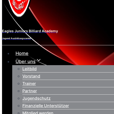
Eagles Juniors Billiard Academy
Jugend Ausbildungscenter
Home
Über uns
Leitbild
Vorstand
Trainer
Partner
Jugendschutz
Finanzielle Unterstützer
Mitglied werden